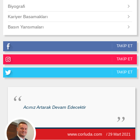
Biyografi
Kariyer Basamakları
Basın Yansımaları
TAKIP ET
TAKIP ET
TAKIP ET
Acınız Artarak Devam Edecektir
www.corluda.com
/ 29 Mart 2021